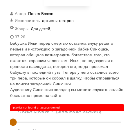
Автор
:
Павел Бажов
Исполнитель
:
артисты театров
Жанры
:
Для детей
,
37:26
Бабушка Ильи перед смертью оставила внуку решето
перьев и инструкцию о загадочной бабке Синюшке,
которая обещала вознаградить богатством того, кто
окажется хорошим человеком. Илья, не подозревая о
ценности наследства, потерял его, когда провожал
бабушку в последний путь. Теперь у него остались всего
три пера, которые он собрал в шапку, чтобы отправиться
на поиски загадочной Синюшки...
Аудиокнигу Синюшкин колодец вы можете слушать онлайн
бесплатно прямо на сайте.
playlist not found or access denied
Павел Бажов - Синюшкин колодец