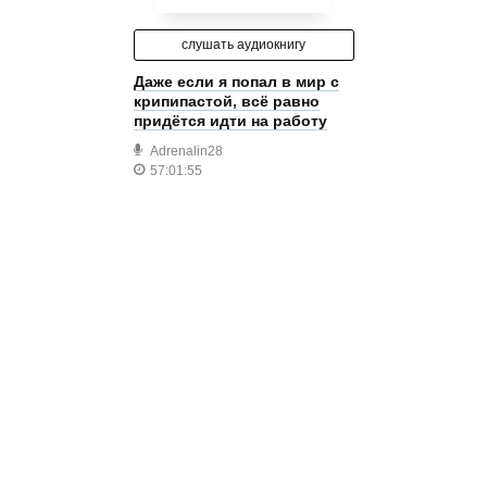
слушать аудиокнигу
Даже если я попал в мир с
крипипастой, всë равно
придëтся идти на работу
Adrenalin28
57:01:55