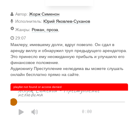
Автор
:
Жорж Сименон
Исполнитель
:
Юрий Яковлев-Суханов
Жанры
:
Роман, проза
,
29:07
Маклеру, имевшему долги, вдруг повезло. Он сдал в
аренду виллу и обнаружил труп предыдущего арендатора.
Это принесло ему неожиданную прибыль и улучшило его
финансовое положение.
Аудиокнигу Преступление нелюдима вы можете слушать
онлайн бесплатно прямо на сайте.
playlist not found or access denied
Жорж Сименон - Преступление
нелюдима
0:00