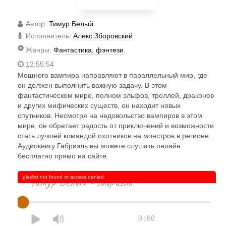
Автор
:
Тимур Белый
Исполнитель
:
Алекс Зборовский
Жанры
:
Фантастика, фэнтези
,
12:55:54
Мощного вампира направляют в параллельный мир, где
он должен выполнить важную задачу. В этом
фантастическом мире, полном эльфов, троллей, драконов
и других мифических существ, он находит новых
спутников. Несмотря на недовольство вампиров в этом
мире, он обретает радость от приключений и возможности
стать лучшей командой охотников на монстров в регионе.
Аудиокнигу Габриэль вы можете слушать онлайн
бесплатно прямо на сайте.
playlist not found or access denied
Тимур Белый - Габриэль
0:00