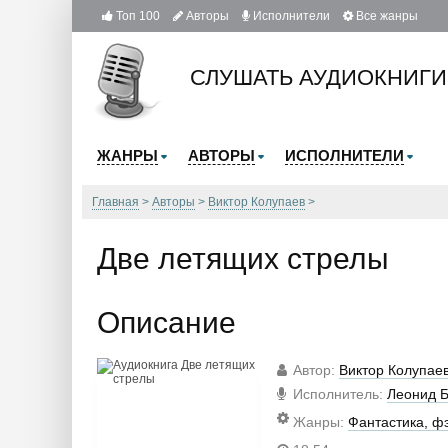
Топ 100
Авторы
Исполнители
Все жанры
СЛУШАТЬ АУДИОКНИГИ
ЖАНРЫ
АВТОРЫ
ИСПОЛНИТЕЛИ
Главная
Авторы
Виктор Колупаев
Две летящих стрелы
Описание
Автор
:
Виктор Колупае
Исполнитель
:
Леонид 
Жанры
:
Фантастика, ф