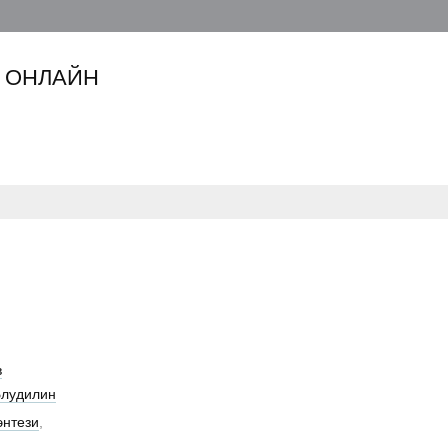
 ОНЛАЙН
в
Блудилин
энтези
,