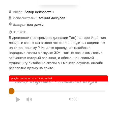
Автор
:
Автор неизвестен
Исполнитель
:
Евгений Жигулёв
Жанры
:
Для детей
,
01:14:31
В древности ( во времена династии Тан) на горе Утай жил
лекарь и как то так вышло что стал он ездить к пациентам
на тигре, почему ? Узнаете прослушав китайские
народные сказки в озвучке ЖЖ , так же познакомитесь с
зайчонком который все знал, и обиженной свиньей....
Аудиокнигу Китайские сказки вы можете слушать онлайн
бесплатно прямо на сайте.
playlist not found or access denied
Автор неизвестен - Китайские сказки
0:00