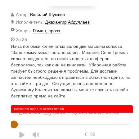
Автор
:
Василий Шукшин
Исполнитель
:
Джахангир Абдуллаев
Жанры
:
Роман, проза
,
25:26
Из-за поломки коленчатых валов две машины колхоза
"Заря коммунизма" остановились. Механик Сеня Громов
сильно раздражен, но винить простых шоферов
бесполезно, так как они не виноваты. Уборочная работа
требует быстрого решения проблемы. Для доставки
запчастей необходимо отправиться в областной центр, но
это займет три дня. Ситуация очень напряженная.
Аудиокнигу Коленчатые валы вы можете слушать онлайн
бесплатно прямо на сайте.
playlist not found or access denied
Василий Шукшин - Коленчатые валы
0:00