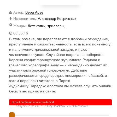
Автор
:
Вера Арье
Исполнитель
:
Александр Коврижных
Жанры
:
Детективы, триллеры
,
08:55:46
В этом романе, где переплетаются любовь и отчуждение,
преступление и самоотверженность, есть всего понемногу:
и напряжение криминальной загадки, и накал
человеческих чувств. Случайная встреча на побережье
Корсики сводит французского журналиста Родиона и
греческого хореографа Анну — и неожиданно делает их
участниками опасной головоломки. Действие
разворачивается среди средиземноморских пейзажей, а
затем переносит читателя в Париж.
Аудиокнигу Парадокс Апостола вы можете слушать онлайн
бесплатно прямо на сайте.
playlist not found or access denied
Вера Арье - Парадокс Апостола