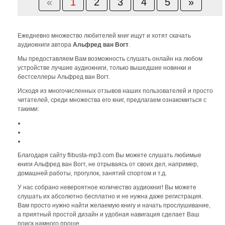
«
1
2
3
4
5
»
Ежедневно множество любителей книг ищут и хотят скачать
аудиокниги автора
Альфред ван Вогт
.
Мы предоставляем Вам возможность слушать онлайн на любом
устройстве лучшие аудиокниги, только вышедшие новинки и
бестселлеры Альфред ван Вогт.
Исходя из многочисленных отзывов наших пользователей и просто
читателей, среди множества его книг, предлагаем ознакомиться с
такими:
Благодаря сайту flibusta-mp3.com Вы можете слушать любимые
книги Альфред ван Вогт, не отрываясь от своих дел, например,
домашней работы, прогулок, занятий спортом и т.д.
У нас собрано невероятное количество аудиокниг! Вы можете
слушать их абсолютно бесплатно и не нужна даже регистрация.
Вам просто нужно найти желаемую книгу и начать прослушивание,
а приятный простой дизайн и удобная навигация сделает Ваш
поиск намного проще.