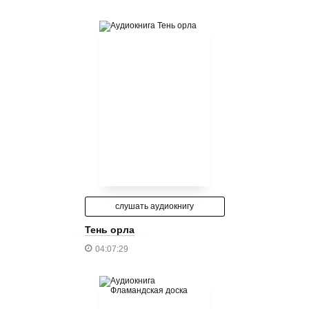
слушать аудиокнигу
Тень орла
04:07:29