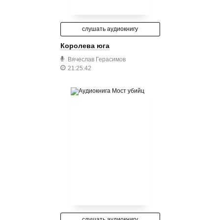
слушать аудиокнигу
Королева юга
Вячеслав Герасимов
21:25:42
слушать аудиокнигу