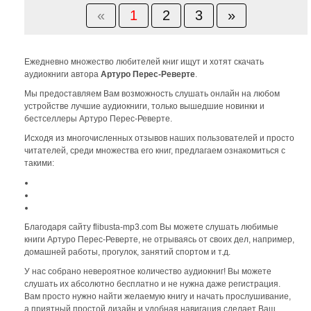
«
1
2
3
»
Ежедневно множество любителей книг ищут и хотят скачать
аудиокниги автора
Артуро Перес-Реверте
.
Мы предоставляем Вам возможность слушать онлайн на любом
устройстве лучшие аудиокниги, только вышедшие новинки и
бестселлеры Артуро Перес-Реверте.
Исходя из многочисленных отзывов наших пользователей и просто
читателей, среди множества его книг, предлагаем ознакомиться с
такими:
Благодаря сайту flibusta-mp3.com Вы можете слушать любимые
книги Артуро Перес-Реверте, не отрываясь от своих дел, например,
домашней работы, прогулок, занятий спортом и т.д.
У нас собрано невероятное количество аудиокниг! Вы можете
слушать их абсолютно бесплатно и не нужна даже регистрация.
Вам просто нужно найти желаемую книгу и начать прослушивание,
а приятный простой дизайн и удобная навигация сделает Ваш