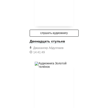
слушать аудиокнигу
Двенадцать стульев
Джахангир Абдуллаев
14:41:49