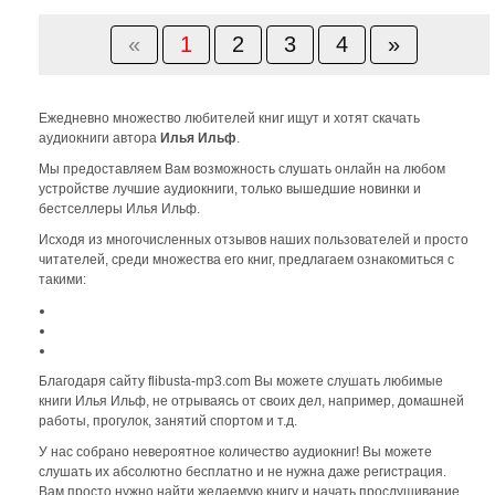
«
1
2
3
4
»
Ежедневно множество любителей книг ищут и хотят скачать
аудиокниги автора
Илья Ильф
.
Мы предоставляем Вам возможность слушать онлайн на любом
устройстве лучшие аудиокниги, только вышедшие новинки и
бестселлеры Илья Ильф.
Исходя из многочисленных отзывов наших пользователей и просто
читателей, среди множества его книг, предлагаем ознакомиться с
такими:
Благодаря сайту flibusta-mp3.com Вы можете слушать любимые
книги Илья Ильф, не отрываясь от своих дел, например, домашней
работы, прогулок, занятий спортом и т.д.
У нас собрано невероятное количество аудиокниг! Вы можете
слушать их абсолютно бесплатно и не нужна даже регистрация.
Вам просто нужно найти желаемую книгу и начать прослушивание,