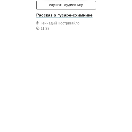
слушать аудиокнигу
Рассказ о гусаре-схимнике
Геннадий Постригайло
11:38