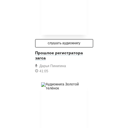
слушать аудиокнигу
Прошлое регистратора
загса
Дарья Пинигина
41:05