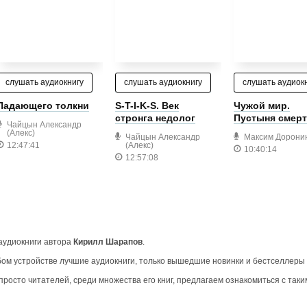
слушать аудиокнигу
слушать аудиокнигу
слушать аудиок
Падающего толкни
S-T-I-K-S. Век
Чужой мир.
стронга недолог
Пустыня смер
Чайцын Александр
(Алекс)
Чайцын Александр
Максим Дорони
12:47:41
(Алекс)
10:40:14
12:57:08
 аудиокниги автора
Кирилл Шарапов
.
ом устройстве лучшие аудиокниги, только вышедшие новинки и бестселлеры
росто читателей, среди множества его книг, предлагаем ознакомиться с таки