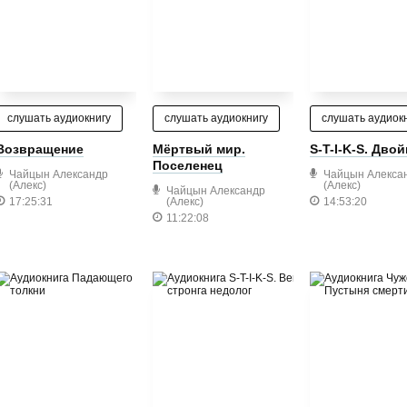
слушать аудиокнигу
слушать аудиокнигу
слушать аудиок
Возвращение
Мёртвый мир.
S-T-I-K-S. Дво
Поселенец
Чайцын Александр
Чайцын Алекса
(Алекс)
(Алекс)
Чайцын Александр
17:25:31
(Алекс)
14:53:20
11:22:08