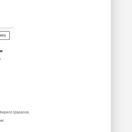
нигу
ти
н
 Кирилл Шарапов.
ми: