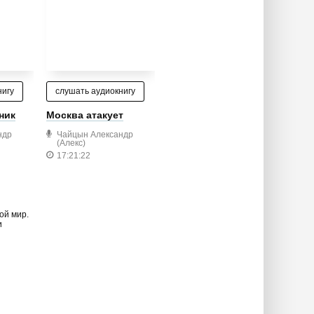
нигу
слушать аудиокнигу
йник
Москва атакует
ндр
Чайцын Александр
(Алекс)
17:21:22