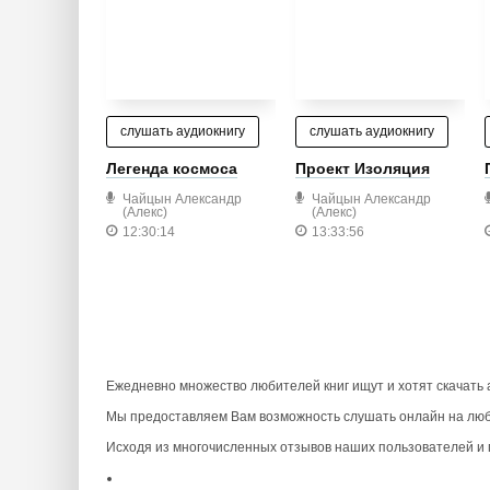
слушать аудиокнигу
слушать аудиокнигу
Легенда космоса
Проект Изоляция
Чайцын Александр
Чайцын Александр
(Алекс)
(Алекс)
12:30:14
13:33:56
Ежедневно множество любителей книг ищут и хотят скачать
Мы предоставляем Вам возможность слушать онлайн на люб
Исходя из многочисленных отзывов наших пользователей и п