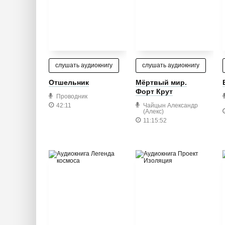
слушать аудиокнигу
слушать аудиокнигу
Отшельник
Мёртвый мир.
Форт Крут
Проводник
42:11
Чайцын Александр
(Алекс)
11:15:52