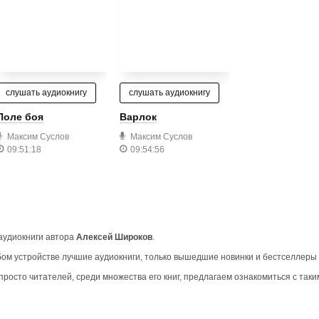
слушать аудиокнигу
слушать аудиокнигу
Поле боя
Варлок
Максим Суслов
Максим Суслов
09:51:18
09:54:56
 аудиокниги автора
Алексей Широков
.
ом устройстве лучшие аудиокниги, только вышедшие новинки и бестселлеры
росто читателей, среди множества его книг, предлагаем ознакомиться с таки