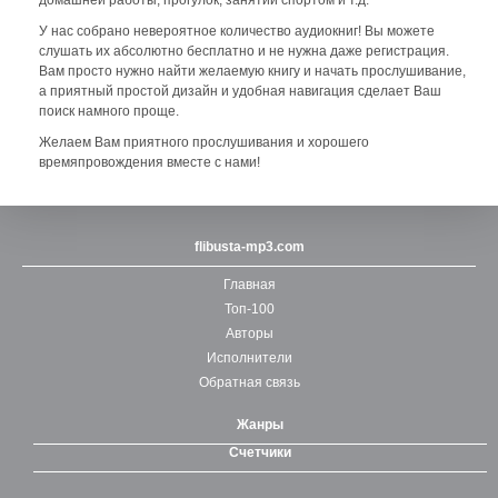
домашней работы, прогулок, занятий спортом и т.д.
У нас собрано невероятное количество аудиокниг! Вы можете
слушать их абсолютно бесплатно и не нужна даже регистрация.
Вам просто нужно найти желаемую книгу и начать прослушивание,
а приятный простой дизайн и удобная навигация сделает Ваш
поиск намного проще.
Желаем Вам приятного прослушивания и хорошего
времяпровождения вместе с нами!
flibusta-mp3.com
Главная
Топ-100
Авторы
Исполнители
Обратная связь
Жанры
Счетчики