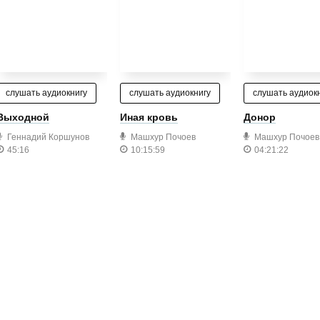
слушать аудиокнигу
слушать аудиокнигу
слушать аудиок
Выходной
Иная кровь
Донор
Геннадий Коршунов
Машхур Почоев
Машхур Почоев
45:16
10:15:59
04:21:22