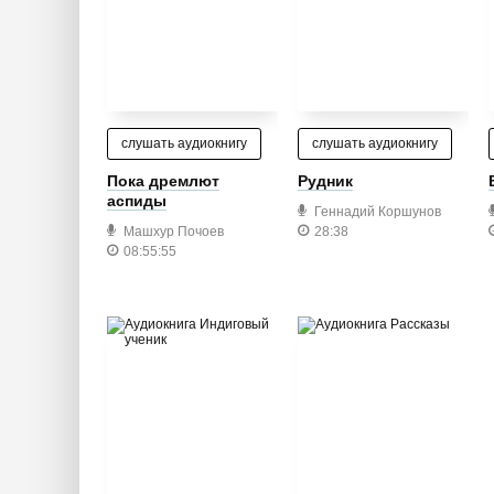
слушать аудиокнигу
слушать аудиокнигу
Пока дремлют
Рудник
аспиды
Геннадий Коршунов
Машхур Почоев
28:38
08:55:55