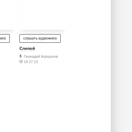
нигу
слушать аудиокнигу
Слепой
Геннадий Коршунов
19:37:10