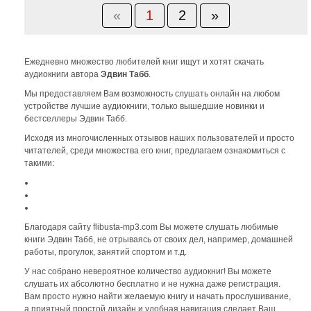
«
1
2
»
Ежедневно множество любителей книг ищут и хотят скачать
аудиокниги автора
Эдвин Табб
.
Мы предоставляем Вам возможность слушать онлайн на любом
устройстве лучшие аудиокниги, только вышедшие новинки и
бестселлеры Эдвин Табб.
Исходя из многочисленных отзывов наших пользователей и просто
читателей, среди множества его книг, предлагаем ознакомиться с
такими:
Благодаря сайту flibusta-mp3.com Вы можете слушать любимые
книги Эдвин Табб, не отрываясь от своих дел, например, домашней
работы, прогулок, занятий спортом и т.д.
У нас собрано невероятное количество аудиокниг! Вы можете
слушать их абсолютно бесплатно и не нужна даже регистрация.
Вам просто нужно найти желаемую книгу и начать прослушивание,
а приятный простой дизайн и удобная навигация сделает Ваш