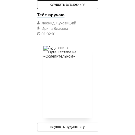
слушать аудиокнигу
Тебе вручаю
Леонид Жуховицкий
Ирина Власова
01:02:01
слушать аудиокнигу