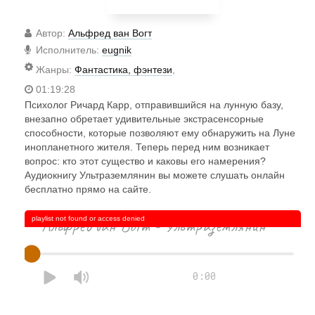
Автор
:
Альфред ван Вогт
Исполнитель
:
eugnik
Жанры
:
Фантастика, фэнтези
,
01:19:28
Психолог Ричард Карр, отправившийся на лунную базу,
внезапно обретает удивительные экстрасенсорные
способности, которые позволяют ему обнаружить на Луне
инопланетного жителя. Теперь перед ним возникает
вопрос: кто этот существо и каковы его намерения?
Аудиокнигу Ультраземлянин вы можете слушать онлайн
бесплатно прямо на сайте.
playlist not found or access denied
Альфред ван Вогт - Ультраземлянин
0:00